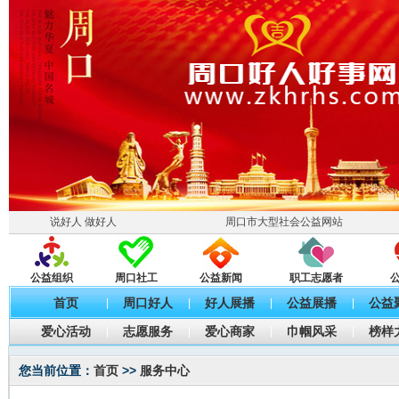
说好人 做好人
周口市大型社会公益网站
公益组织
周口社工
公益新闻
职工志愿者
首页
周口好人
好人展播
公益展播
公益
|
|
|
|
爱心活动
志愿服务
爱心商家
巾帼风采
榜样
|
|
|
|
您当前位置：
首页
>>
服务中心