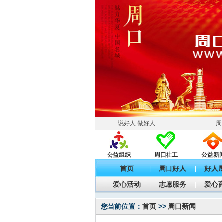
说好人 做好人
周
公益组织
周口社工
公益新
首页
周口好人
好人
|
|
爱心活动
志愿服务
爱心
|
|
您当前位置：
首页
>>
周口新闻