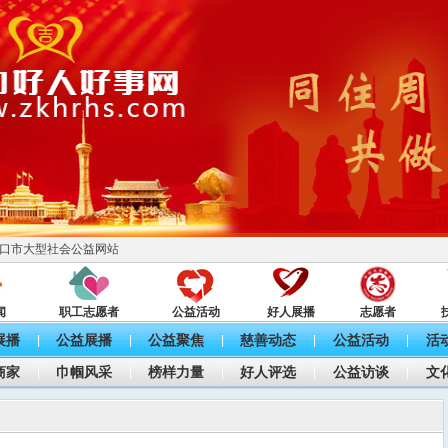
口市大型社会公益网站
闻
职工志愿者
公益活动
好人展播
志愿者
展播
公益展播
公益聚焦
慈善动态
公益活动
活
|
|
|
|
|
商家
巾帼风采
榜样力量
好人评选
公益访谈
文
|
|
|
|
|