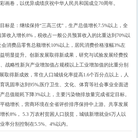
彩画卷，以优异成绩庆祝中华人民共和国成立70周年。
标是：继续保持“三高三优”，生产总值增长7.5%以上，全
预算收入增长8%，税收占一般公共预算收入的比重达到70%以
社会消费品零售总额增长10%以上，居民消费价格涨幅3%左
益明显提升。创新发展取得新成果，研究与试验发展经费投
产业、战略性新兴产业增加值占规模以上工业增加值的比重分别
调发展取得新成效，常住人口城镇化率提高1.6个百分点以上，人
育巩固率达到95%,医疗卫生、文化、体育等社会事业全面进
产总值能耗下降3%以上，主要污染物排放量完成省定目标。
平稳增长，营商环境在全省评价排序保持中上游。共享发展
长8%， 5.3 万农村贫困人口脱贫，城镇新增就业6万人以
率分别控制在5.5%、4%以内。