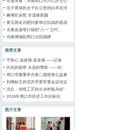
非遗美食：河南周口市川汇区空心
伍子胥保的太子白公胜的白亭在河
麻绳织乡愁 非遗焕新颜
黄玉国走访慰问参加过抗战的老战
太康县逊母口镇的“八一”之约，
河南博物院周口分院揭牌
推荐文章
守初心 战疫情 促发展——记省
闪光的勋章 永远的赞歌 ——刘
周口市隆重举办第二届慈善公益春
刘继标主持召开市委常委会议传达
沈丘：传统工艺绘出乡村振兴好“
2019年周口市经济工作目标任
图片文章