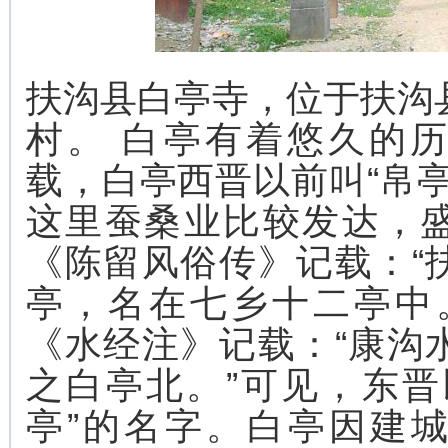
扶沟县白亭寺，位于扶沟
村。
白亭有着悠久的历
载，白亭西晋以前叫“帛亭
这里蚕桑业比较发达，
《陈留风俗传》记载：“
亭，名在七乡十二亭中
《水经注》记载：“康沟
之白亭北。”可见，东晋
亭”的名字。白亭因建