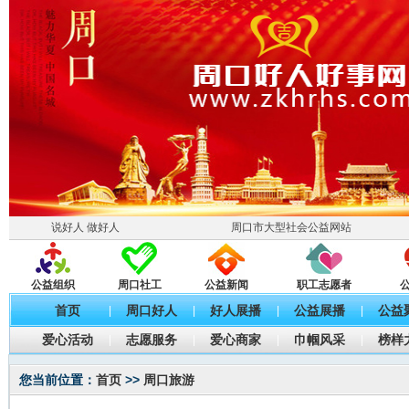
说好人 做好人
周口市大型社会公益网站
公益组织
周口社工
公益新闻
职工志愿者
首页
周口好人
好人展播
公益展播
公益
|
|
|
|
爱心活动
志愿服务
爱心商家
巾帼风采
榜样
|
|
|
|
您当前位置：
首页
>>
周口旅游