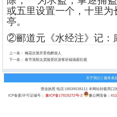
除；一为求盗，掌逐捕盗
或五里设置一个，十里为
亭。
②郦道元《水经注》记：
上一条：
梅花次第开景色醉游人
下一条：
春节淮阳太昊陵景区游客祈福场面壮观
关于我们
|
服务条
营业执照
电话:18039538111 本网站转载周
ICP备案/许可证编号：
豫ICP备17015272号-2
豫公网安备：
411