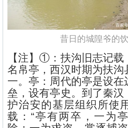
昔日的城隍爷的
【注】①：扶沟旧志记载
名帛亭，西汉时期为扶沟
一。亭：周代的亭是设在
垒，设有亭史。到了秦汉
护治安的基层组织所使
载：“亭有两卒，一为